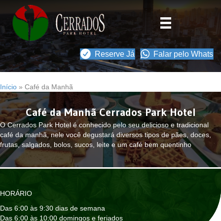
(o
Reserve Já
Falar pelo Whats
Início
»
Café da Manhã
Café da Manhã Cerrados Park Hotel
O Cerrados Park Hotel é conhecido pelo seu delicioso e tradicional
café da manhã, nele você degustará diversos tipos de pães, doces,
frutas, salgados, bolos, sucos, leite e um café bem quentinho
HORÁRIO
Das 6:00 às 9:30 dias de semana
Das 6:00 às 10:00 domingos e feriados